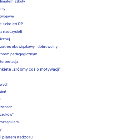
klimatem szkoły
pisy
ozwojowe
e szkoleń RP
a nauczycieli
icznej
 zakres obowiązkowy i dobrowolny
dzorem pedagogicznym
nterpretacja
ankietę „zróbmy coś o motywacji”
owych
oleń
y
trzebach
ypadków”
 rozsądkiem
y
 i planem nadzoru