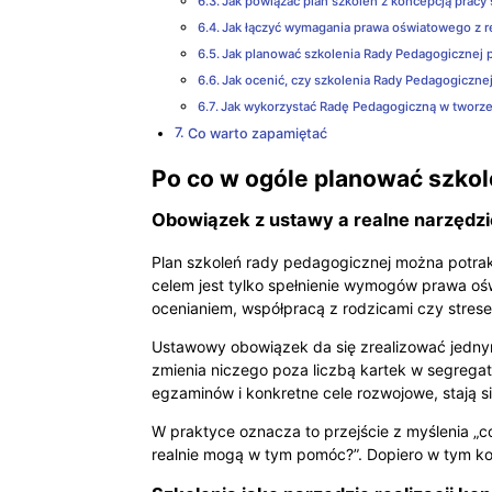
Jak powiązać plan szkoleń z koncepcją pracy 
Jak łączyć wymagania prawa oświatowego z r
Jak planować szkolenia Rady Pedagogicznej 
Jak ocenić, czy szkolenia Rady Pedagogicznej
Jak wykorzystać Radę Pedagogiczną w tworze
Co warto zapamiętać
Po co w ogóle planować szko
Obowiązek z ustawy a realne narzędz
Plan szkoleń rady pedagogicznej można potrakt
celem jest tylko spełnienie wymogów prawa oś
ocenianiem, współpracą z rodzicami czy stres
Ustawowy obowiązek da się zrealizować jednym
zmienia niczego poza liczbą kartek w segregato
egzaminów i konkretne cele rozwojowe, stają si
W praktyce oznacza to przejście z myślenia „co
realnie mogą w tym pomóc?”. Dopiero w tym ko