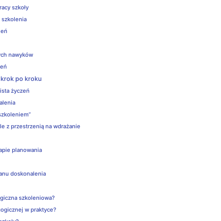
pracy szkoły
 szkolenia
leń
nych nawyków
leń
 krok po kroku
lista życzeń
alenia
„szkoleniem”
le z przestrzenią na wdrażanie
tapie planowania
lanu doskonalenia
giczna szkoleniowa?
ogicznej w praktyce?