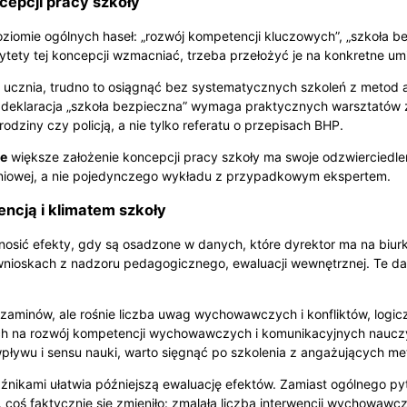
ncepcji pracy szkoły
ziomie ogólnych haseł: „rozwój kompetencji kluczowych”, „szkoła b
ytety tej koncepcji wzmacniać, trzeba przełożyć je na konkretne umi
ię ucznia, trudno to osiągnąć bez systematycznych szkoleń z metod 
i deklaracja „szkoła bezpieczna” wymaga praktycznych warsztatów 
dziny czy policją, a nie tylko referatu o przepisach BHP.
e
większe założenie koncepcji pracy szkoły ma swoje odzwierciedle
oleniowej, a nie pojedynczego wykładu z przypadkowym ekspertem.
ncją i klimatem szkoły
sić efekty, gdy są osadzone w danych, które dyrektor ma na biurku
wnioskach z nadzoru pedagogicznego, ewaluacji wewnętrznej. Te da
egzaminów, ale rośnie liczba uwag wychowawczych i konfliktów, logic
h na rozwój kompetencji wychowawczych i komunikacyjnych nauczycie
pływu i sensu nauki, warto sięgnąć po szkolenia z angażujących me
źnikami ułatwia późniejszą ewaluację efektów. Zamiast ogólnego py
 coś faktycznie się zmieniło: zmalała liczba interwencji wychowawc