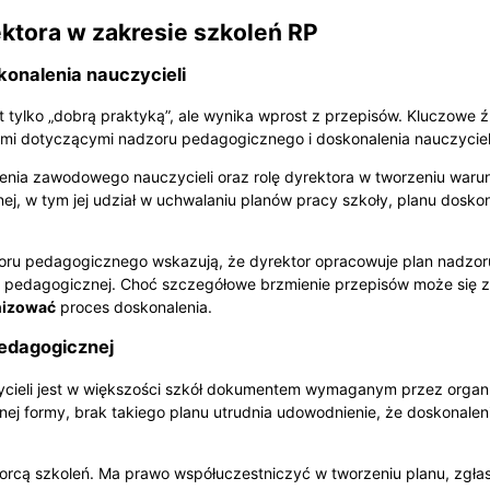
ktora w zakresie szkoleń RP
onalenia nauczycieli
t tylko „dobrą praktyką”, ale wynika wprost z przepisów. Kluczowe 
mi dotyczącymi nadzoru pedagogicznego i doskonalenia nauczyciel
enia zawodowego nauczycieli oraz rolę dyrektora w tworzeniu war
ej, w tym jej udział w uchwalaniu planów pracy szkoły, planu dosk
u pedagogicznego wskazują, że dyrektor opracowuje plan nadzoru 
dy pedagogicznej. Choć szczegółowe brzmienie przepisów może się 
nizować
proces doskonalenia.
pedagogicznej
cieli jest w większości szkół dokumentem wymaganym przez organ 
tnej formy, brak takiego planu utrudnia udowodnienie, że doskonalen
iorcą szkoleń. Ma prawo współuczestniczyć w tworzeniu planu, zgła