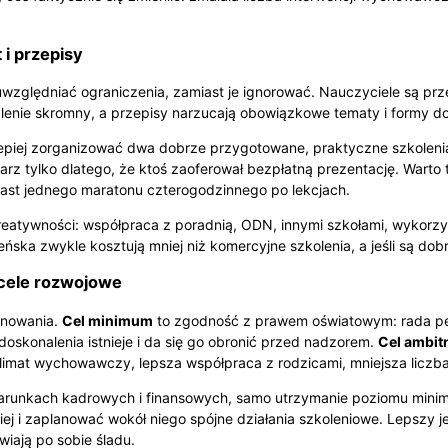
 i przepisy
względniać ograniczenia, zamiast je ignorować. Nauczyciele są prze
lenie skromny, a przepisy narzucają obowiązkowe tematy i formy do
lepiej zorganizować dwa dobrze przygotowane, praktyczne szkoleni
z tylko dlatego, że ktoś zaoferował bezpłatną prezentację. Warto 
iast jednego maratonu czterogodzinnego po lekcjach.
eatywności: współpraca z poradnią, ODN, innymi szkołami, wykorz
eńska zwykle kosztują mniej niż komercyjne szkolenia, a jeśli są do
cele rozwojowe
anowania.
Cel minimum
to zgodność z prawem oświatowym: rada pe
doskonalenia istnieje i da się go obronić przed nadzorem.
Cel ambit
klimat wychowawczy, lepsza współpraca z rodzicami, mniejsza liczba
 warunkach kadrowych i finansowych, samo utrzymanie poziomu mi
iej i zaplanować wokół niego spójne działania szkoleniowe. Lepszy
wiają po sobie śladu.