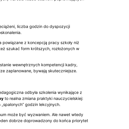
ciążeni, liczba godzin do dyspozycji
skonalenia.
a powiązane z koncepcją pracy szkoły niż
też szukać form krótszych, rozłożonych w
ystanie wewnętrznych kompetencji kadry,
brze zaplanowane, bywają skuteczniejsze.
dagogiczna odbyła szkolenia wynikające z
ny
to realna zmiana praktyki nauczycielskiej:
 „spalonych” godzin lekcyjnych.
nimum może być wyzwaniem. Ale nawet wtedy
 jeden dobrze doprowadzony do końca priorytet