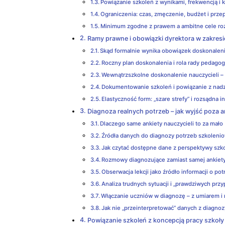
Powiązanie szkoleń z wynikami, frekwencją i 
Ograniczenia: czas, zmęczenie, budżet i prze
Minimum zgodne z prawem a ambitne cele r
Ramy prawne i obowiązki dyrektora w zakresi
Skąd formalnie wynika obowiązek doskonaleni
Roczny plan doskonalenia i rola rady pedagog
Wewnątrzszkolne doskonalenie nauczycieli –
Dokumentowanie szkoleń i powiązanie z na
Elastyczność form: „szare strefy” i rozsądna i
Diagnoza realnych potrzeb – jak wyjść poza 
Dlaczego same ankiety nauczycieli to za mało
Źródła danych do diagnozy potrzeb szkoleni
Jak czytać dostępne dane z perspektywy szk
Rozmowy diagnozujące zamiast samej ankiet
Obserwacja lekcji jako źródło informacji o po
Analiza trudnych sytuacji i „prawdziwych prz
Włączanie uczniów w diagnozę – z umiarem i
Jak nie „przeinterpretować” danych z diagnoz
Powiązanie szkoleń z koncepcją pracy szkoły