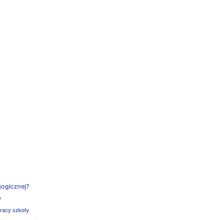
gogicznej?
y
pracy szkoły