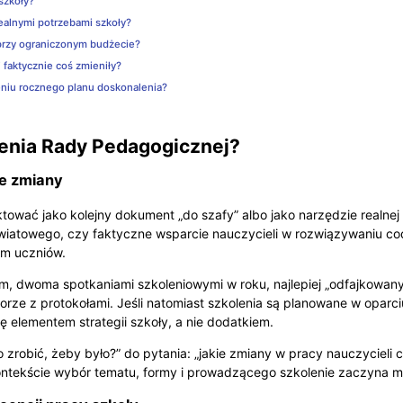
szkoły?
ealnymi potrzebami szkoły?
przy ograniczonym budżecie?
 faktycznie coś zmieniły?
niu rocznego planu doskonalenia?
lenia Rady Pedagogicznej?
ie zmiany
ować jako kolejny dokument „do szafy” albo jako narzędzie realnej
wiatowego, czy faktyczne wsparcie nauczycieli w rozwiązywaniu co
em uczniów.
, dwoma spotkaniami szkoleniowymi w roku, najlepiej „odfajkowany
rze z protokołami. Jeśli natomiast szkolenia są planowane w oparci
ę elementem strategii szkoły, a nie dodatkiem.
 zrobić, żeby było?” do pytania: „jakie zmiany w pracy nauczycieli 
ntekście wybór tematu, formy i prowadzącego szkolenie zaczyna m