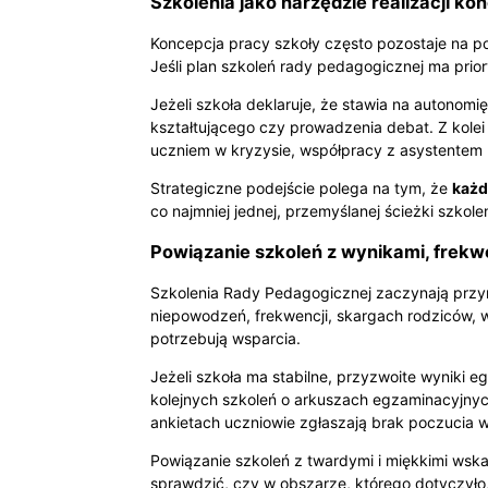
Szkolenia jako narzędzie realizacji ko
Koncepcja pracy szkoły często pozostaje na po
Jeśli plan szkoleń rady pedagogicznej ma prior
Jeżeli szkoła deklaruje, że stawia na autonom
kształtującego czy prowadzenia debat. Z kole
uczniem w kryzysie, współpracy z asystentem ro
Strategiczne podejście polega na tym, że
każd
co najmniej jednej, przemyślanej ścieżki szk
Powiązanie szkoleń z wynikami, frekwe
Szkolenia Rady Pedagogicznej zaczynają przyno
niepowodzeń, frekwencji, skargach rodziców, 
potrzebują wsparcia.
Jeżeli szkoła ma stabilne, przyzwoite wyniki 
kolejnych szkoleń o arkuszach egzaminacyjnyc
ankietach uczniowie zgłaszają brak poczucia w
Powiązanie szkoleń z twardymi i miękkimi wska
sprawdzić, czy w obszarze, którego dotyczyło,