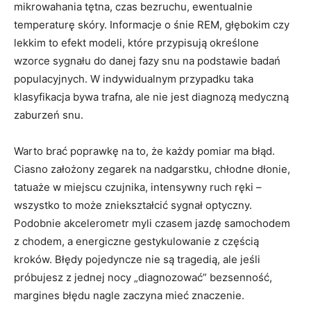
mikrowahania tętna, czas bezruchu, ewentualnie
temperaturę skóry. Informacje o śnie REM, głębokim czy
lekkim to efekt modeli, które przypisują określone
wzorce sygnału do danej fazy snu na podstawie badań
populacyjnych. W indywidualnym przypadku taka
klasyfikacja bywa trafna, ale nie jest diagnozą medyczną
zaburzeń snu.
Warto brać poprawkę na to, że każdy pomiar ma błąd.
Ciasno założony zegarek na nadgarstku, chłodne dłonie,
tatuaże w miejscu czujnika, intensywny ruch ręki –
wszystko to może zniekształcić sygnał optyczny.
Podobnie akcelerometr myli czasem jazdę samochodem
z chodem, a energiczne gestykulowanie z częścią
kroków. Błędy pojedyncze nie są tragedią, ale jeśli
próbujesz z jednej nocy „diagnozować” bezsenność,
margines błędu nagle zaczyna mieć znaczenie.