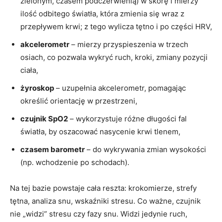
zielonym, czasem podczerwienią) w skórę i mierzy
ilość odbitego światła, która zmienia się wraz z
przepływem krwi; z tego wylicza tętno i po części HRV,
akcelerometr
– mierzy przyspieszenia w trzech
osiach, co pozwala wykryć ruch, kroki, zmiany pozycji
ciała,
żyroskop
– uzupełnia akcelerometr, pomagając
określić orientację w przestrzeni,
czujnik SpO2
– wykorzystuje różne długości fal
światła, by oszacować nasycenie krwi tlenem,
czasem barometr
– do wykrywania zmian wysokości
(np. wchodzenie po schodach).
Na tej bazie powstaje cała reszta: krokomierze, strefy
tętna, analiza snu, wskaźniki stresu. Co ważne, czujnik
nie „widzi” stresu czy fazy snu. Widzi jedynie ruch,