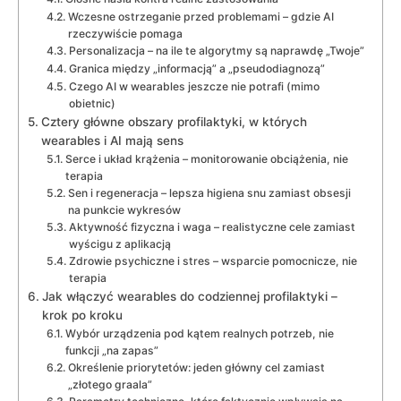
Wczesne ostrzeganie przed problemami – gdzie AI
rzeczywiście pomaga
Personalizacja – na ile te algorytmy są naprawdę „Twoje”
Granica między „informacją” a „pseudodiagnozą”
Czego AI w wearables jeszcze nie potrafi (mimo
obietnic)
Cztery główne obszary profilaktyki, w których
wearables i AI mają sens
Serce i układ krążenia – monitorowanie obciążenia, nie
terapia
Sen i regeneracja – lepsza higiena snu zamiast obsesji
na punkcie wykresów
Aktywność fizyczna i waga – realistyczne cele zamiast
wyścigu z aplikacją
Zdrowie psychiczne i stres – wsparcie pomocnicze, nie
terapia
Jak włączyć wearables do codziennej profilaktyki –
krok po kroku
Wybór urządzenia pod kątem realnych potrzeb, nie
funkcji „na zapas”
Określenie priorytetów: jeden główny cel zamiast
„złotego graala”