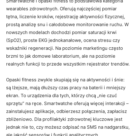
Smartwatche i opaski fitness to podstawowa kategoria
wearables zdrowotnych. Oferują najczęściej pomiar
tętna, liczenie kroków, rejestrację aktywności fizycznej,
prostą analizę snu i całodobowe monitorowanie ruchu. W
nowszych modelach dochodzi pomiar saturacji krwi
(SpO2), proste EKG jednokanałowe, ocena stresu czy
wskaźniki regeneracji. Na poziomie marketingu często
brzmi to jak domowe laboratorium, ale na poziomie
realnych funkcji to przede wszystkim rejestrator trendów.
Opaski fitness zwykle skupiają się na aktywności i śnie:
są lżejsze, mają dłuższy czas pracy na baterii i mniejszy
ekran. To urządzenia dla tych, którzy chcą „nie czuć
sprzętu” na ręce. Smartwatche oferują więcej interakcji –
zainstalujesz aplikacje, odbierzesz połączenia, zapłacisz
zbliżeniowo. Dla profilaktyki zdrowotnej kluczowe jest
jednak nie to, czy możesz odpisać na SMS na nadgarstku,
ale jakość sensorów i funkcji analitycznych.