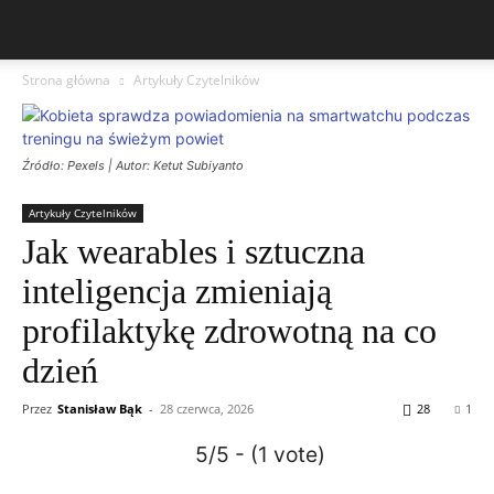
Strona główna
Artykuły Czytelników
Źródło: Pexels | Autor: Ketut Subiyanto
Artykuły Czytelników
Jak wearables i sztuczna
inteligencja zmieniają
profilaktykę zdrowotną na co
dzień
Przez
Stanisław Bąk
-
28 czerwca, 2026
28
1
5/5 - (1 vote)