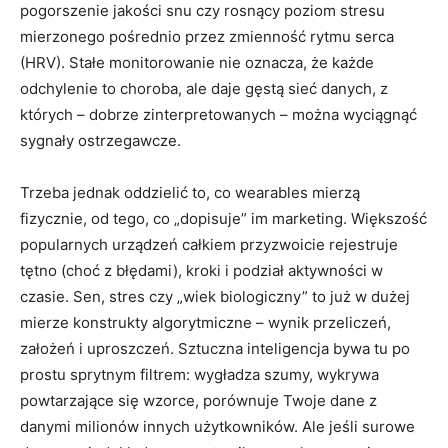
pogorszenie jakości snu czy rosnący poziom stresu
mierzonego pośrednio przez zmienność rytmu serca
(HRV). Stałe monitorowanie nie oznacza, że każde
odchylenie to choroba, ale daje gęstą sieć danych, z
których – dobrze zinterpretowanych – można wyciągnąć
sygnały ostrzegawcze.
Trzeba jednak oddzielić to, co wearables mierzą
fizycznie, od tego, co „dopisuje” im marketing. Większość
popularnych urządzeń całkiem przyzwoicie rejestruje
tętno (choć z błędami), kroki i podział aktywności w
czasie. Sen, stres czy „wiek biologiczny” to już w dużej
mierze konstrukty algorytmiczne – wynik przeliczeń,
założeń i uproszczeń. Sztuczna inteligencja bywa tu po
prostu sprytnym filtrem: wygładza szumy, wykrywa
powtarzające się wzorce, porównuje Twoje dane z
danymi milionów innych użytkowników. Ale jeśli surowe