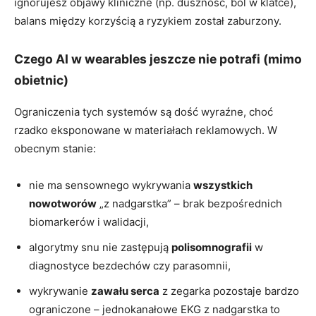
ignorujesz objawy kliniczne (np. duszność, ból w klatce),
balans między korzyścią a ryzykiem został zaburzony.
Czego AI w wearables jeszcze nie potrafi (mimo
obietnic)
Ograniczenia tych systemów są dość wyraźne, choć
rzadko eksponowane w materiałach reklamowych. W
obecnym stanie:
nie ma sensownego wykrywania
wszystkich
nowotworów
„z nadgarstka” – brak bezpośrednich
biomarkerów i walidacji,
algorytmy snu nie zastępują
polisomnografii
w
diagnostyce bezdechów czy parasomnii,
wykrywanie
zawału serca
z zegarka pozostaje bardzo
ograniczone – jednokanałowe EKG z nadgarstka to