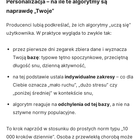
Personalizacja – na ile te algorytmy są
naprawdę „Twoje”
Producenci lubią podkreślać, że ich algorytmy „uczą się”
użytkownika. W praktyce wygląda to zwykle tak:
przez pierwsze dni zegarek zbiera dane i wyznacza
Twoją
bazę
: typowe tętno spoczynkowe, przeciętną
długość snu, dzienną aktywność,
na tej podstawie ustala
indywidualne zakresy
– co dla
Ciebie oznacza „mało ruchu”, „dużo stresu” czy
„poniżej średniej” w kontekście snu,
algorytm reaguje na
odchylenia od tej bazy
, a nie na
sztywne normy populacyjne.
To krok naprzód w stosunku do prostych norm typu „10
000 kroków dziennie”. Osoba z przewlekłą chorobą może