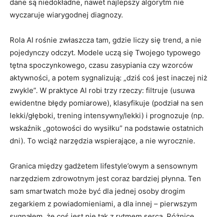
dane są niedokładne, nawet najlepszy algorytm nie
wyczaruje wiarygodnej diagnozy.
Rola AI rośnie zwłaszcza tam, gdzie liczy się trend, a nie
pojedynczy odczyt. Modele uczą się Twojego typowego
tętna spoczynkowego, czasu zasypiania czy wzorców
aktywności, a potem sygnalizują: „dziś coś jest inaczej niż
zwykle”. W praktyce AI robi trzy rzeczy: filtruje (usuwa
ewidentne błędy pomiarowe), klasyfikuje (podział na sen
lekki/głęboki, trening intensywny/lekki) i prognozuje (np.
wskaźnik „gotowości do wysiłku” na podstawie ostatnich
dni). To wciąż narzędzia wspierające, a nie wyrocznie.
Granica między gadżetem lifestyle’owym a sensownym
narzędziem zdrowotnym jest coraz bardziej płynna. Ten
sam smartwatch może być dla jednej osoby drogim
zegarkiem z powiadomieniami, a dla innej – pierwszym
sygnałem, że coś jest nie tak z rytmem serca. Różnicę