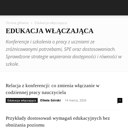
Strona główna
Edukacja włączająca
EDUKACJA WŁĄCZAJĄCA
Konferencje i szkolenia o pracy z uczniami ze
zróżnicowanymi potrzebami, SPE oraz dostosowaniach.
Sprawdzone strategie wspierania dostępności i równości w
szkole.
Relacja z konferencji: co zmienia włączanie w
codziennej pracy nauczyciela
Oliwia Górski
-
14 marca, 2026
Edukacja włączająca
1
Przykłady dostosowań wymagań edukacyjnych bez
obniżania poziomu